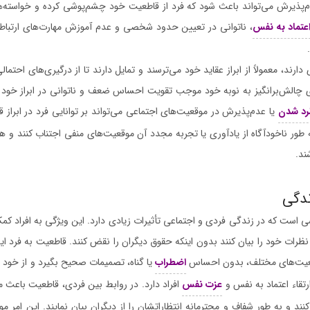
دم‌پذیرش می‌تواند باعث شود که فرد از قاطعیت خود چشم‌پوشی کرده و خواسته‌
عتماد به نفس
، ناتوانی در تعیین حدود شخصی و عدم آموزش مهارت‌های ارتباطی 
ارند، معمولاً از ابراز عقاید خود می‌ترسند و تمایل دارند تا از درگیری‌های احتمال
ای چالش‌برانگیز به نوبه خود موجب تقویت احساس ضعف و ناتوانی در ابراز خود
رد شدن
یا عدم‌پذیرش در موقعیت‌های اجتماعی می‌تواند بر توانایی فرد در ابراز قا
 طور ناخودآگاه از یادآوری یا تجربه مجدد آن موقعیت‌های منفی اجتناب کنند و 
ند.
دگی
 است که در زندگی فردی و اجتماعی تأثیرات زیادی دارد. این ویژگی به افراد کمک 
و نظرات خود را بیان کنند بدون اینکه حقوق دیگران را نقض کنند. قاطعیت به فرد ای
وقعیت‌های مختلف، بدون احساس
اضطراب
یا گناه، تصمیمات صحیح بگیرد و از خود 
تقاء اعتماد به نفس و
عزت نفس
افراد دارد. در روابط بین فردی، قاطعیت باعث می‌
د و به طور شفاف و محترمانه انتظاراتشان را از دیگران بیان نمایند. این امر 