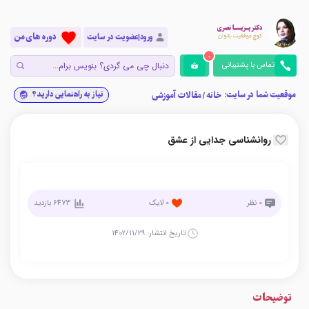
دوره های من
ورود|عضویت در سایت
0
تماس با پشتیبانی
موقعیت شما در سایت:
نیاز به راهنمایی دارید؟
خانه
/
مقالات آموزشی
روانشناسی جدایی از عشق
0
نظر
0
لایک
6473
بازدید
تاریخ انتشار:
1402/11/29
توضیحات