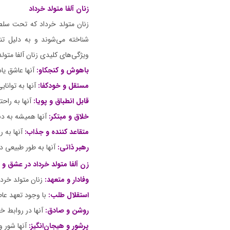
زنان آلفا متولد خرداد
زنان متولد خرداد که تحت سلطه 
شناخته می‌شوند و به دلیل تنو
ویژگی‌های کلیدی زنان آلفا متول
باهوش و کنجکاو:
آنها عاشق یا
مستقل و خودکفا:
آنها به توانا
قابل انطباق و پویا:
آنها به راحت
خلاق و مبتکر:
آنها همیشه به دنب
متقاعد کننده و جذاب:
آنها به 
رهبر ذاتی:
آنها به طور طبیعی د
زن آلفا متولد خرداد در عشق و 
وفادار و متعهد:
زنان متولد خردا
استقلال طلب:
با وجود تعهد عاط
روشن و صادق:
آنها در روابط خ
پرشور و هیجان‌انگیز:
آنها شور و