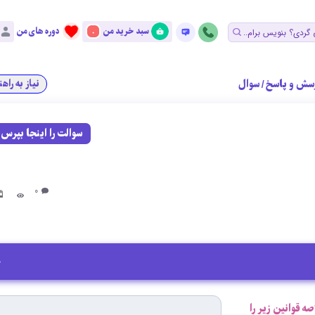
سبد خرید من
دوره های من
0
سش و پاسخ
/
سوال
نیاز به راه
سوالت را اینجا بپرس
0
0
صه قوانین زیر را