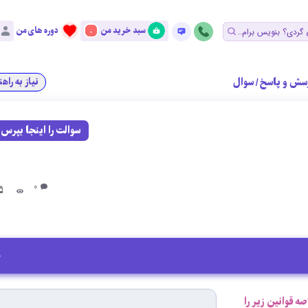
سبد خرید من
دوره های من
0
سش و پاسخ
/
سوال
نیاز به راه
سوالت را اینجا بپرس
0
0
صه قوانین زیر را