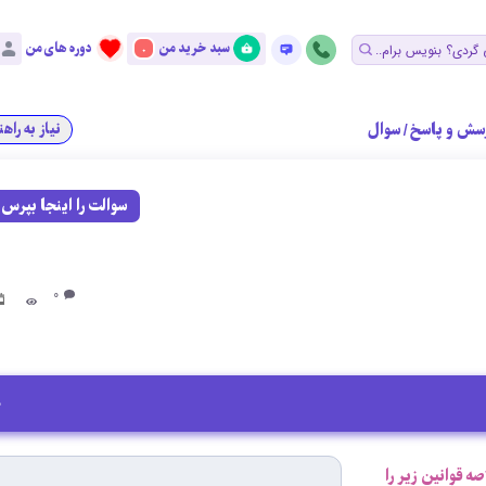
سبد خرید من
دوره های من
0
سش و پاسخ
/
سوال
نیاز به راه
سوالت را اینجا بپرس
0
0
صه قوانین زیر را