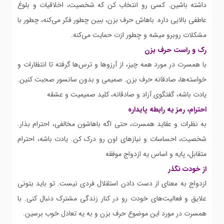
داشته باشین. کسی رو انتخاب کن که شخصیت، اخلاقیات و بلوغ
عاطفی بالایی داره. باهاش حرف بزن، ببین چطور فکر می‌کنه، چطور با
مشکلات روبرو میشه و چطور ازت حمایت می‌کنه.
رک و راست حرف بزن
با همسرت در مورد همه چیز، از آرزوها و ترس‌ها گرفته تا انتظارات و
خواسته‌ها، صادقانه حرف بزن. صمیمی و بدون سانسور صحبت کنین.
یادت باشه، گفتگوی آزاد و صادقانه، کلید صمیمیت و عشقه
احترام، رمز یه رابطه پایداره
به نظرات و عقاید همسرت، حتی اگه باهاشون مخالفی، احترام بذار.
شخصیت، احساسات و نیازهای اون رو درک کن. یادت باشه، احترام
متقابل، پایه و اساس یه ازدواج موفقه
از خودت نگذر
ازدواج به معنای از دست دادن استقلال فردی نیست. تو باید بتونی
علایق و فعالیت‌های خودت رو در کنار زندگی مشترک دنبال کنی. با
همسرت در مورد این موضوع حرف بزن و به یه تعادل خوب برسین.