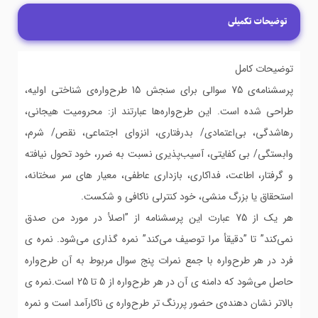
توضیحات تکمیلی
توضیحات کامل
پرسشنامه‌ی 75 سوالی برای سنجش 15 طرح‌واره‌ی شناختی اولیه،
طراحی شده است. این طرح‌واره‌ها عبارتند از: محرومیت هیجانی،
رهاشدگی، بی‌اعتمادی/ بدرفتاری، انزوای اجتماعی، نقص/ شرم،
وابستگی/ بی کفایتی، آسیب‌پذیری نسبت به ضرر، خود تحول نیافته
و گرفتار، اطاعت، فداکاری، بازداری عاطفی، معیار های سر سختانه،
استحقاق یا بزرگ منشی، خود کنترلی ناکافی و شکست.
هر یک از 75 عبارت این پرسشنامه از ”اصلأ در مورد من صدق
نمی‌کند” تا ”دقیقأ مرا توصیف می‌کند” نمره گذاری می‌شود. نمره ی
فرد در هر طرح‌واره با جمع نمرات پنج سوال مربوط به آن طرح‌واره
حاصل می‌شود که دامنه ی آن در هر طرح‌واره از 5 تا 25 است.نمره ی
بالاتر نشان دهنده‌ی حضور پررنگ تر طرح‌واره ی ناکارآمد است و نمره