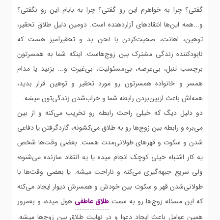
گفتی؟ چرا به خواهرم این رو گفتی؟ چرا به بابام این رو نگفتی؟
و...همه این‌ها انتقادهای آزاردهنده است. دومین دلیل طلاق تحقیر،
توهین، اهانت، صحبت‌کردن با لحن بد و تحقیرآمیز هست که
نابودکننده زندگی مشترک بین زوج‌هاست. اینکه شما به همسرتون
برچسب تنبل، بی‌عرضه، بی‌مسئولیت، بی‌غیرت و... بزنید یا مدام
همسر و خانواده همسرتون رو مورد تحقیر و توهین قرار بدید،
همه‌اش باعث ازبین‌بردن رابطه شما و خراب‌شدن زندگی‌تون میشه.
دو دلیل دیگ که خیلی راحت رابطه رو تخریب می‌کنه و از بین
می‌بره و رابطه بین زوج‌ها رو به طلاق می‌کشونه، گاردگرفتن یا دفاعی
شدن و سکوت و قهرهای طولانی‌مدت هست. بعضی وقت‌ها شخص
یه کار اشتباه خیلی کوچک انجام میده یا یه انتقاد سازنده می‌شنوه؛
ولی سریع جبهه‌گیری می‌کنه و ناراحت میشه. یا بعضی وقت‌ها با
طولانی‌شدن قهر و سکوت بین خودش و همسرش دیوار ایجاد می‌کنه
که این مسئله زوج‌ها رو به سمت
طلاق عاطفی
هول میده، و به‌مرور
همین عوامل باعث ایجاد دعوا و در نهایت طلاق بین زوج‌ها میشه.